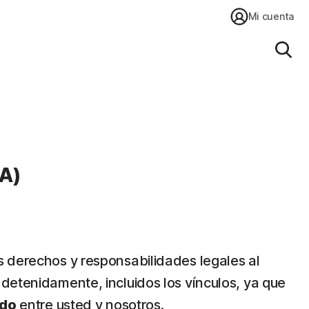
Mi cuenta
Busc
SA)
s derechos y responsabilidades legales al
detenidamente, incluidos los vínculos, ya que
rdo
entre usted y nosotros.