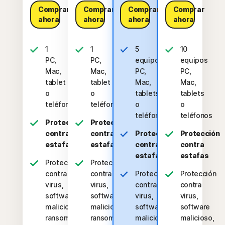
Comprar
Comprar
Comprar
Comprar
ahora
ahora
ahora
ahora
1
1
5
10
PC,
PC,
equipos
equipos
Mac,
Mac,
PC,
PC,
tablet
tablet
Mac,
Mac,
o
o
tablets
tablets
teléfono
teléfono
o
o
teléfonos
teléfonos
Protección
Protección
contra
contra
Protección
Protección
estafas
estafas
contra
contra
estafas
estafas
Protección
Protección
contra
contra
Protección
Protección
virus,
virus,
contra
contra
software
software
virus,
virus,
malicioso,
malicioso,
software
software
ransomware
ransomware
malicioso,
malicioso,