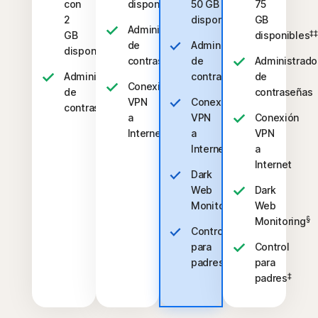
‡‡,4
con
disponibles
50 GB
75
‡‡,4
2
disponibles
GB
Administrador
‡‡
GB
disponibles
de
Administrador
‡‡,4
disponibles
contraseñas
de
Administrado
Administrador
contraseñas
de
Conexión
de
contraseñas
VPN
Conexión
contraseñas
a
VPN
Conexión
Internet
a
VPN
Internet
a
Internet
Dark
Web
Dark
§
Monitoring
Web
§
Monitoring
Control
para
Control
‡
padres
para
‡
padres