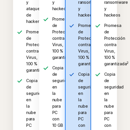
y
y
ransomware
ransomware
ataques
hackeos
y
y
de
hackeos
hackeos
Promesa
hackers
de
Promesa
Promesa
Promesa
Protección
de
de
de
contra
Protección
Protección
Protección
Virus,
contra
contra
contra
100 %
Virus,
Virus,
2
Virus,
garantizada
100 %
100 %
2
2
100 %
garantizada
garantizada
Copia
2
garantizada
de
Copia
Copia
Copia
seguridad
de
de
de
en
seguridad
seguridad
seguridad
la
en
en
en
nube
la
la
la
para
nube
nube
nube
PC
para
para
para
con
PC
PC
PC
10 GB
con
con