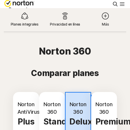
Busca
Personal
Planes integrales
Privacidad en línea
Más
Pequeñas empresas
Recursos
Norton 360
Soporte
Comparar planes
Prueba gratis
Más
Argentina
popular
Norton
Norton
Norton
Norton
AntiVirus
360
360
360
Plus
Standard
Deluxe
Premiu
Iniciar sesión