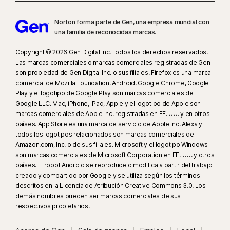
Norton forma parte de Gen, una empresa mundial con
9
Basado en una prueba de otros ocho productos de VPN líderes
una familia de reconocidas marcas.
seleccionados por Gen en el informe de comparación del rendimiento de
productos VPN realizado por PassMark Software por encargo de Gen, en
Copyright © 2026 Gen Digital Inc. Todos los derechos reservados.
noviembre de 2023.
Las marcas comerciales o marcas comerciales registradas de Gen
son propiedad de Gen Digital Inc. o sus filiales. Firefox es una marca
comercial de Mozilla Foundation. Android, Google Chrome, Google
16
Para dejar de recibir la mayoría de las alertas para Windows, se debe
Play y el logotipo de Google Play son marcas comerciales de
usar el modo de pantalla completa.
Google LLC. Mac, iPhone, iPad, Apple y el logotipo de Apple son
marcas comerciales de Apple Inc. registradas en EE. UU. y en otros
23
países. App Store es una marca de servicio de Apple Inc. Alexa y
La Protección contra deepfakes automática funciona solo para videos
todos los logotipos relacionados son marcas comerciales de
en inglés en plataformas de redes sociales o de video compatibles; para
Amazon.com, Inc. o de sus filiales. Microsoft y el logotipo Windows
otras plataformas, usa el análisis manual. Requiere Windows 11 o
son marcas comerciales de Microsoft Corporation en EE. UU. y otros
posterior y un navegador compatible. La detección automática además
países. El robot Android se reproduce o modifica a partir del trabajo
requiere una PC con IA (CPU Qualcomm o Intel de mínimo 8 núcleos,
creado y compartido por Google y se utiliza según los términos
descritos en la Licencia de Atribución Creative Commons 3.0. Los
16 GB de RAM) o una PC sin IA (CPU de mínimo 6 núcleos de cualquier
demás nombres pueden ser marcas comerciales de sus
marca, 16 GB de RAM). Para las PC sin IA con CPU de mínimo 4 núcleos y
respectivos propietarios.
8 GB de RAM, solo está disponible el análisis manual. Para ver todos los
detalles, visita
Norton.com/deepfakesupport
.