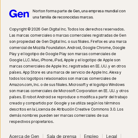
solo en Windows). No funciona con las aplicaciones de YouTube o Hulu.
Norton forma parte de Gen, una empresa mundial con
una familia de reconocidas marcas.
9
Basado en una prueba de otros ocho productos de VPN líderes
seleccionados por Gen en el informe de comparación del rendimiento de
Copyright © 2026 Gen Digital Inc. Todos los derechos reservados.
productos VPN realizado por PassMark Software por encargo de Gen, en
Las marcas comerciales o marcas comerciales registradas de Gen
noviembre de 2023.
son propiedad de Gen Digital Inc. o sus filiales. Firefox es una marca
comercial de Mozilla Foundation. Android, Google Chrome, Google
Play y el logotipo de Google Play son marcas comerciales de
16
Para dejar de recibir la mayoría de las alertas para Windows, se debe
Google LLC. Mac, iPhone, iPad, Apple y el logotipo de Apple son
usar el modo de pantalla completa.
marcas comerciales de Apple Inc. registradas en EE. UU. y en otros
países. App Store es una marca de servicio de Apple Inc. Alexa y
23
La Protección contra deepfakes automática funciona solo para videos
todos los logotipos relacionados son marcas comerciales de
Amazon.com, Inc. o de sus filiales. Microsoft y el logotipo Windows
en inglés en plataformas de redes sociales o de video compatibles; para
son marcas comerciales de Microsoft Corporation en EE. UU. y otros
otras plataformas, usa el análisis manual. Requiere Windows 11 o
países. El robot Android se reproduce o modifica a partir del trabajo
posterior y un navegador compatible. La detección automática además
creado y compartido por Google y se utiliza según los términos
requiere una PC con IA (CPU Qualcomm o Intel de mínimo 8 núcleos,
descritos en la Licencia de Atribución Creative Commons 3.0. Los
16 GB de RAM) o una PC sin IA (CPU de mínimo 6 núcleos de cualquier
demás nombres pueden ser marcas comerciales de sus
respectivos propietarios.
marca, 16 GB de RAM). Para las PC sin IA con CPU de mínimo 4 núcleos y
8 GB de RAM, solo está disponible el análisis manual. Para ver todos los
Acerca de Gen
Sala de prensa
Empleo
Legal
detalles, visita
Norton.com/deepfakesupport
.