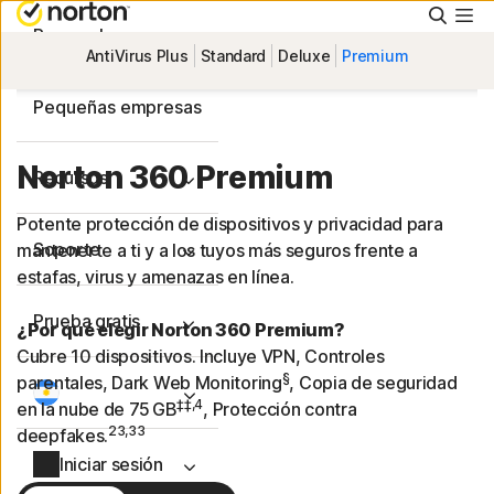
Busca
Personal
AntiVirus Plus
Standard
Deluxe
Premium
Pequeñas empresas
Norton 360 Premium
Recursos
Potente protección de dispositivos y privacidad para
Soporte
mantenerte a ti y a los tuyos más seguros frente a
estafas, virus y amenazas en línea.
Prueba gratis
¿Por qué elegir Norton 360 Premium?
Cubre 10 dispositivos. Incluye VPN, Controles
§
parentales, Dark Web Monitoring
, Copia de seguridad
‡‡,4
en la nube de 75 GB
, Protección contra
23,33
deepfakes.
Iniciar sesión