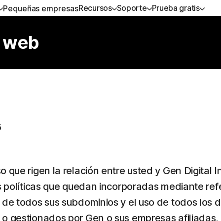
Recursos
Soporte
Prueba gratis
Pequeñas empresas
ANES TODO EN UNO
YUDA
BLOG DE NORTON
PRUEBA GRATIS
SEGURIDAD DEL DISPOS
APRENDER
o web
rton 360 Premium
oporte al cliente
Recursos de privacidad
Pruebas gratuitas
Norton AntiVirus Plus
Cómo renovar
rton 360 Deluxe
Norton Mobile Security pa
Servicios Premium
Android™
ton 360 Standard
Norton Mobile Security pa
5
ton 360 for Gamers
 que rigen la relación entre usted y Gen Digital I
Todos los productos y servicios
as políticas que quedan incorporadas mediante ref
so de todos sus subdominios y el uso de todos los
o gestionados por Gen o sus empresas afiliadas, l