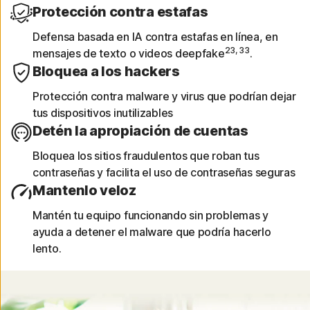
los dispositivos y las aplicaciones de riesgo
Protección contra estafas
analizadas.
Defensa basada en IA contra estafas en línea, en
23, 33
mensajes de texto o videos deepfake
.
Protege tu agenda
Bloquea a los hackers
Identifica las invitaciones del Calendario de
Protección contra malware y virus que podrían dejar
iOS con vínculos de riesgo que podrían
tus dispositivos inutilizables
comprometer tu información.
Detén la apropiación de cuentas
Bloquea los sitios fraudulentos que roban tus
contraseñas y facilita el uso de contraseñas seguras
Mantenlo veloz
Mantén tu equipo funcionando sin problemas y
ayuda a detener el malware que podría hacerlo
lento.