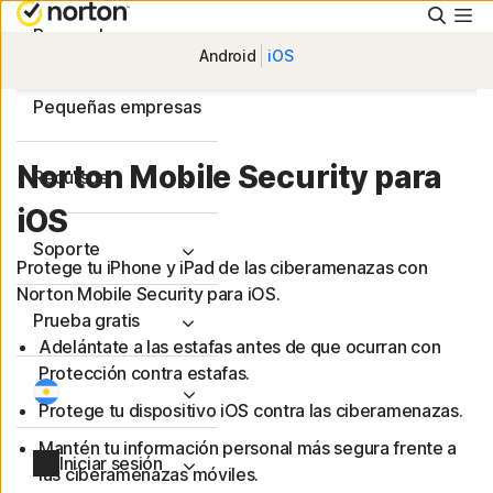
Busca
Personal
Android
iOS
Pequeñas empresas
Norton Mobile Security para
Recursos
iOS
Soporte
Protege tu iPhone y iPad de las ciberamenazas con
Norton Mobile Security para iOS.
Prueba gratis
Adelántate a las estafas antes de que ocurran con
Protección contra estafas.
Protege tu dispositivo iOS contra las ciberamenazas.
Mantén tu información personal más segura frente a
Iniciar sesión
las ciberamenazas móviles.