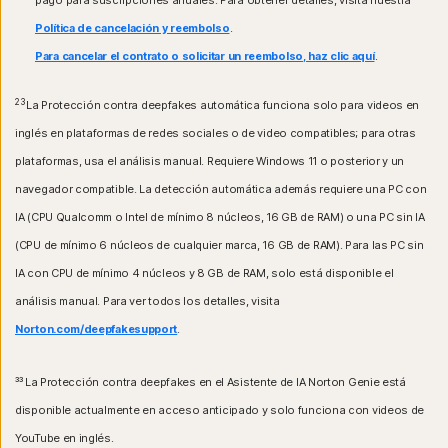
pago para suscripciones anuales. Para obtener detalles, visita nuestra
Política de cancelación y reembolso
.
Para cancelar el contrato o solicitar un reembolso, haz clic aquí
.
23
La Protección contra deepfakes automática funciona solo para videos en
inglés en plataformas de redes sociales o de video compatibles; para otras
plataformas, usa el análisis manual. Requiere Windows 11 o posterior y un
navegador compatible. La detección automática además requiere una PC con
IA (CPU Qualcomm o Intel de mínimo 8 núcleos, 16 GB de RAM) o una PC sin IA
(CPU de mínimo 6 núcleos de cualquier marca, 16 GB de RAM). Para las PC sin
IA con CPU de mínimo 4 núcleos y 8 GB de RAM, solo está disponible el
análisis manual. Para ver todos los detalles, visita
Norton.com/deepfakesupport
.
³³
La Protección contra deepfakes en el Asistente de IA Norton Genie está
disponible actualmente en acceso anticipado y solo funciona con videos de
YouTube en inglés.