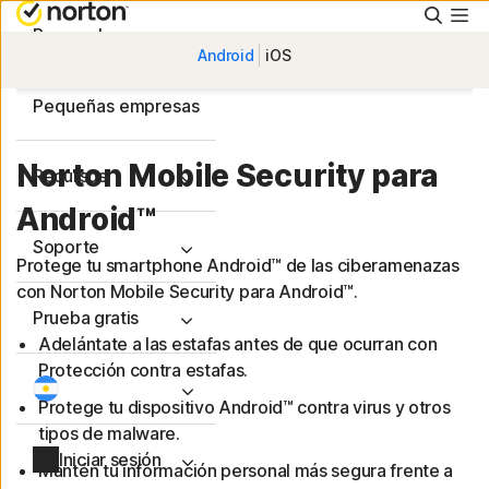
Busca
Personal
Android
iOS
Pequeñas empresas
Norton Mobile Security para
Recursos
Android™
Soporte
Protege tu smartphone Android™ de las ciberamenazas
con Norton Mobile Security para Android™.
Prueba gratis
Adelántate a las estafas antes de que ocurran con
Protección contra estafas.
Protege tu dispositivo Android™ contra virus y otros
tipos de malware.
Iniciar sesión
Mantén tu información personal más segura frente a