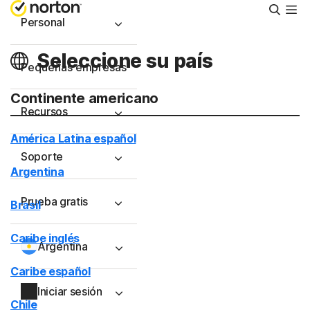
Busca
Personal
Seleccione su país
Pequeñas empresas
Continente americano
Recursos
América Latina español
Soporte
Argentina
Prueba gratis
Brasil
Caribe inglés
Argentina
Caribe español
Iniciar sesión
Chile