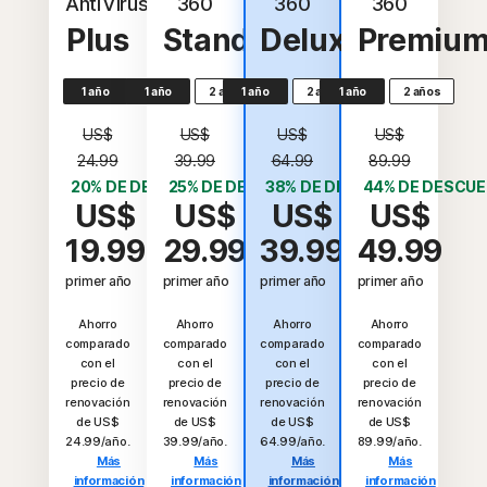
AntiVirus
360
360
360
Plus
Standard
Deluxe
Premiu
1 año
1 año
2 años
1 año
2 años
1 año
2 años
US$
US$
US$
US$
24.99
39.99
64.99
89.99
20% DE DESCUENTO*
25% DE DESCUENTO*
38% DE DESCUENTO*
44% DE DESCU
US$
US$
US$
US$
19.99
29.99
39.99
49.99
primer año
primer año
primer año
primer año
Ahorro
Ahorro
Ahorro
Ahorro
comparado
comparado
comparado
comparado
con el
con el
con el
con el
precio de
precio de
precio de
precio de
renovación
renovación
renovación
renovación
de US$
de US$
de US$
de US$
24.99/año.
39.99/año.
64.99/año.
89.99/año.
Más
Más
Más
Más
información
información
información
información