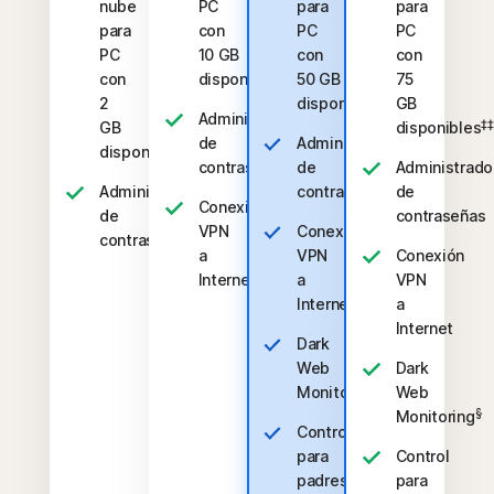
nube
PC
para
para
para
con
PC
PC
PC
10 GB
con
con
‡‡,4
con
disponibles
50 GB
75
‡‡,4
2
disponibles
GB
Administrador
‡‡
GB
disponibles
de
Administrador
‡‡,4
disponibles
contraseñas
de
Administrado
Administrador
contraseñas
de
Conexión
de
contraseñas
VPN
Conexión
contraseñas
a
VPN
Conexión
Internet
a
VPN
Internet
a
Internet
Dark
Web
Dark
§
Monitoring
Web
§
Monitoring
Control
para
Control
‡
padres
para