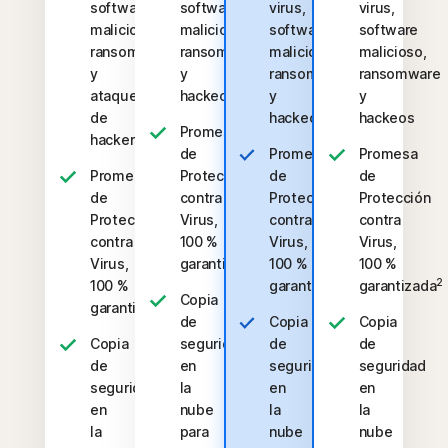
software
software
virus,
virus,
malicioso,
malicioso,
software
software
ransomware
ransomware
malicioso,
malicioso,
y
y
ransomware
ransomware
ataques
hackeos
y
y
de
hackeos
hackeos
Promesa
hackers
de
Promesa
Promesa
Promesa
Protección
de
de
de
contra
Protección
Protección
Protección
Virus,
contra
contra
contra
100 %
Virus,
Virus,
2
Virus,
garantizada
100 %
100 %
2
2
100 %
garantizada
garantizada
Copia
2
garantizada
de
Copia
Copia
Copia
seguridad
de
de
de
en
seguridad
seguridad
seguridad
la
en
en
en
nube
la
la
la
para
nube
nube