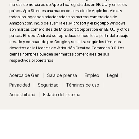
en inglés en plataformas de redes sociales o de video compatibles; para
marcas comerciales de Apple Inc. registradas en EE. UU. y en otros
otras plataformas, usa el análisis manual. Requiere Windows 11 o
países. App Store es una marca de servicio de Apple Inc. Alexa y
todos los logotipos relacionados son marcas comerciales de
posterior y un navegador compatible. La detección automática además
Amazon.com, Inc. o de sus filiales. Microsoft y el logotipo Windows
requiere una PC con IA (CPU Qualcomm o Intel de mínimo 8 núcleos,
son marcas comerciales de Microsoft Corporation en EE. UU. y otros
16 GB de RAM) o una PC sin IA (CPU de mínimo 6 núcleos de cualquier
países. El robot Android se reproduce o modifica a partir del trabajo
marca, 16 GB de RAM). Para las PC sin IA con CPU de mínimo 4 núcleos y
creado y compartido por Google y se utiliza según los términos
8 GB de RAM, solo está disponible el análisis manual. Para ver todos los
descritos en la Licencia de Atribución Creative Commons 3.0. Los
demás nombres pueden ser marcas comerciales de sus
detalles, visita
Norton.com/deepfakesupport
.
respectivos propietarios.
³³
La Protección contra deepfakes en el Asistente de IA Norton Genie está
Acerca de Gen
Sala de prensa
Empleo
Legal
disponible actualmente en acceso anticipado y solo funciona con videos
Privacidad
Seguridad
Términos de uso
de YouTube en inglés.
Accesibilidad
Estado del sistema
γ
Norton Safe Search no proporciona una calificación de seguridad para
vínculos patrocinados ni filtra los vínculos patrocinados potencialmente
inseguros de los resultados de búsqueda. No disponible en todos los
navegadores.
‡
La función Control para padres solo se puede instalar y usar en un