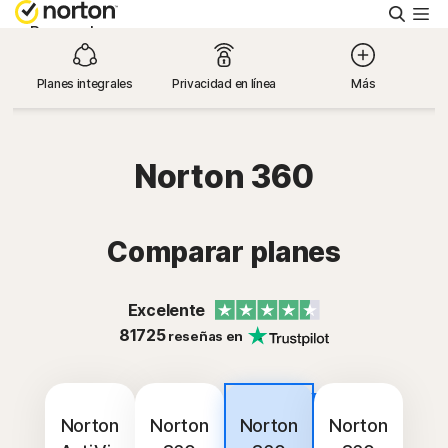
Busca
Personal
Planes integrales
Privacidad en línea
Más
Pequeñas empresas
Recursos
Norton 360
Soporte
Comparar planes
Prueba gratis
Excelente
81725
reseñas en
Argentina
Más
Iniciar sesión
popular
Norton
Norton
Norton
Norton