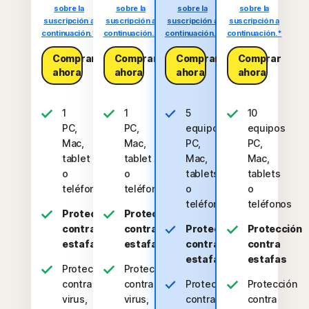
sobre la
sobre la
sobre la
sobre la
suscripción a
suscripción a
suscripción a
suscripción a
continuación.*
continuación.*
continuación.*
continuación.*
Comprar
Comprar
Comprar
Comprar
ahora
ahora
ahora
ahora
1
1
5
10
PC,
PC,
equipos
equipos
Mac,
Mac,
PC,
PC,
tablet
tablet
Mac,
Mac,
o
o
tablets
tablets
teléfono
teléfono
o
o
teléfonos
teléfonos
Protección
Protección
contra
contra
Protección
Protección
estafas
estafas
contra
contra
estafas
estafas
Protección
Protección
contra
contra
Protección
Protección
virus,
virus,
contra
contra