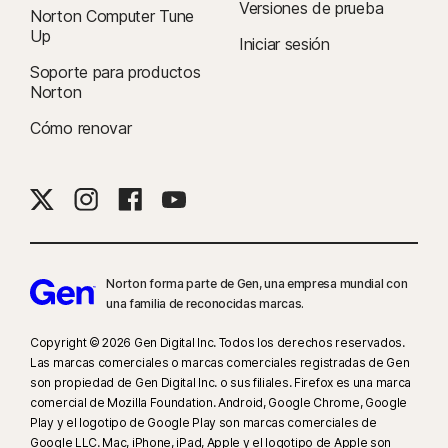
Versiones de prueba
Norton Computer Tune
Informe sobre ciberseguridad de Norton LifeLock de 2021:
Up
Iniciar sesión
Resultados globales
Soporte para productos
Norton
8
La Supervisión de videos requiere una extensión de navegador en
Windows y el navegador de Norton incorporado en iOS y Android.
Cómo renovar
Monitorea los videos vistos en YouTube.com (pero no los videos de
YouTube incrustados en otros sitios web o blogs) y en Hulu.com (pero
solo en Windows). No funciona con las aplicaciones de YouTube o Hulu.
9
Basado en una prueba de otros ocho productos de VPN líderes
seleccionados por Gen en el informe de comparación del rendimiento de
Norton forma parte de Gen, una empresa mundial con
productos VPN realizado por PassMark Software por encargo de Gen, en
una familia de reconocidas marcas.
noviembre de 2023.
Copyright © 2026 Gen Digital Inc. Todos los derechos reservados.
16
Para dejar de recibir la mayoría de las alertas para Windows, se debe
Las marcas comerciales o marcas comerciales registradas de Gen
son propiedad de Gen Digital Inc. o sus filiales. Firefox es una marca
usar el modo de pantalla completa.
comercial de Mozilla Foundation. Android, Google Chrome, Google
Play y el logotipo de Google Play son marcas comerciales de
23
La Protección contra deepfakes automática funciona solo para videos
Google LLC. Mac, iPhone, iPad, Apple y el logotipo de Apple son