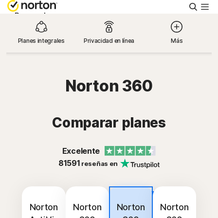
Busca
Personal
Planes integrales
Privacidad en línea
Más
Pequeñas empresas
Recursos
Norton 360
Soporte
Comparar planes
Prueba gratis
Excelente
81591
reseñas en
Argentina
Más
Iniciar sesión
popular
Norton
Norton
Norton
Norton