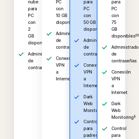
nube
PC
para
para
para
con
PC
PC
PC
10 GB
con
con
‡‡,4
con
disponibles
50 GB
75
‡‡,4
2
disponibles
GB
Administrador
‡‡
GB
disponibles
de
Administrador
‡‡,4
disponibles
contraseñas
de
Administrado
Administrador
contraseñas
de
Conexión
de
contraseñas
VPN
Conexión
contraseñas
a
VPN
Conexión
Internet
a
VPN
Internet
a
Internet
Dark
Web
Dark
§
Monitoring
Web
§
Monitoring
Control
para
Control
‡
padres
para