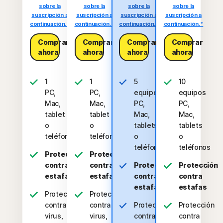
sobre la
sobre la
sobre la
sobre la
suscripción a
suscripción a
suscripción a
suscripción a
continuación.*
continuación.*
continuación.*
continuación.*
Comprar
Comprar
Comprar
Comprar
ahora
ahora
ahora
ahora
1
1
5
10
PC,
PC,
equipos
equipos
Mac,
Mac,
PC,
PC,
tablet
tablet
Mac,
Mac,
o
o
tablets
tablets
teléfono
teléfono
o
o
teléfonos
teléfonos
Protección
Protección
contra
contra
Protección
Protección
estafas
estafas
contra
contra
estafas
estafas
Protección
Protección
contra
contra
Protección
Protección
virus,
virus,
contra
contra