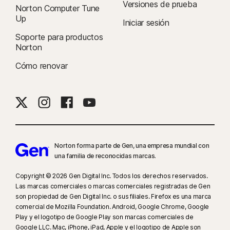
Versiones de prueba
Norton Computer Tune
Informe sobre ciberseguridad de Norton LifeLock de 2021:
Up
Iniciar sesión
Resultados globales
Soporte para productos
Norton
8
La Supervisión de videos requiere una extensión de navegador en
Windows y el navegador de Norton incorporado en iOS y Android.
Cómo renovar
Monitorea los videos vistos en YouTube.com (pero no los videos de
YouTube incrustados en otros sitios web o blogs) y en Hulu.com (pero
solo en Windows). No funciona con las aplicaciones de YouTube o Hulu.
9
Basado en una prueba de otros ocho productos de VPN líderes
seleccionados por Gen en el informe de comparación del rendimiento de
Norton forma parte de Gen, una empresa mundial con
productos VPN realizado por PassMark Software por encargo de Gen, en
una familia de reconocidas marcas.
noviembre de 2023.
Copyright © 2026 Gen Digital Inc. Todos los derechos reservados.
16
Para dejar de recibir la mayoría de las alertas para Windows, se debe
Las marcas comerciales o marcas comerciales registradas de Gen
son propiedad de Gen Digital Inc. o sus filiales. Firefox es una marca
usar el modo de pantalla completa.
comercial de Mozilla Foundation. Android, Google Chrome, Google
Play y el logotipo de Google Play son marcas comerciales de
23
La Protección contra deepfakes automática funciona solo para videos
Google LLC. Mac, iPhone, iPad, Apple y el logotipo de Apple son