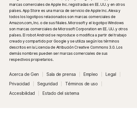
en inglés en plataformas de redes sociales o de video compatibles; para
marcas comerciales de Apple Inc. registradas en EE. UU. y en otros
otras plataformas, usa el análisis manual. Requiere Windows 11 o
países. App Store es una marca de servicio de Apple Inc. Alexa y
todos los logotipos relacionados son marcas comerciales de
posterior y un navegador compatible. La detección automática además
Amazon.com, Inc. o de sus filiales. Microsoft y el logotipo Windows
requiere una PC con IA (CPU Qualcomm o Intel de mínimo 8 núcleos,
son marcas comerciales de Microsoft Corporation en EE. UU. y otros
16 GB de RAM) o una PC sin IA (CPU de mínimo 6 núcleos de cualquier
países. El robot Android se reproduce o modifica a partir del trabajo
marca, 16 GB de RAM). Para las PC sin IA con CPU de mínimo 4 núcleos y
creado y compartido por Google y se utiliza según los términos
8 GB de RAM, solo está disponible el análisis manual. Para ver todos los
descritos en la Licencia de Atribución Creative Commons 3.0. Los
demás nombres pueden ser marcas comerciales de sus
detalles, visita
Norton.com/deepfakesupport
.
respectivos propietarios.
³³
La Protección contra deepfakes en el Asistente de IA Norton Genie está
Acerca de Gen
Sala de prensa
Empleo
Legal
disponible actualmente en acceso anticipado y solo funciona con videos
Privacidad
Seguridad
Términos de uso
de YouTube en inglés.
Accesibilidad
Estado del sistema
γ
Norton Safe Search no proporciona una calificación de seguridad para
vínculos patrocinados ni filtra los vínculos patrocinados potencialmente
inseguros de los resultados de búsqueda. No disponible en todos los
navegadores.
‡
La función Control para padres solo se puede instalar y usar en un