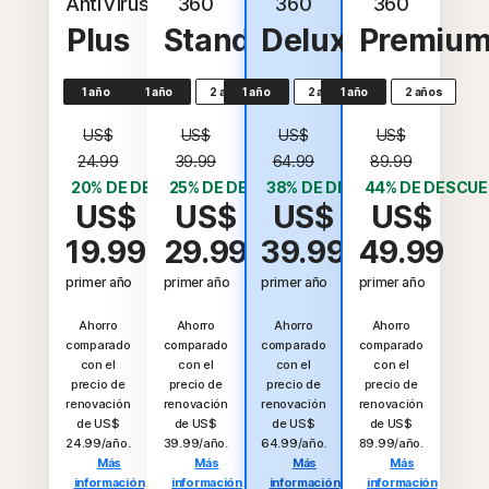
AntiVirus
360
360
360
Plus
Standard
Deluxe
Premiu
1 año
1 año
2 años
1 año
2 años
1 año
2 años
US$
US$
US$
US$
24.99
39.99
64.99
89.99
20% DE DESCUENTO*
25% DE DESCUENTO*
38% DE DESCUENTO*
44% DE DESCU
US$
US$
US$
US$
19.99
29.99
39.99
49.99
primer año
primer año
primer año
primer año
Ahorro
Ahorro
Ahorro
Ahorro
comparado
comparado
comparado
comparado
con el
con el
con el
con el
precio de
precio de
precio de
precio de
renovación
renovación
renovación
renovación
de US$
de US$
de US$
de US$
24.99/año.
39.99/año.
64.99/año.
89.99/año.
Más
Más
Más
Más
información
información
información
información