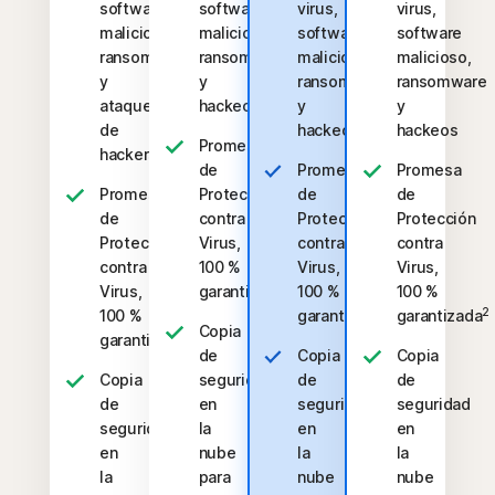
software
software
virus,
virus,
malicioso,
malicioso,
software
software
ransomware
ransomware
malicioso,
malicioso,
y
y
ransomware
ransomware
ataques
hackeos
y
y
de
hackeos
hackeos
Promesa
hackers
de
Promesa
Promesa
Promesa
Protección
de
de
de
contra
Protección
Protección
Protección
Virus,
contra
contra
contra
100 %
Virus,
Virus,
2
Virus,
garantizada
100 %
100 %
2
2
100 %
garantizada
garantizada
Copia
2
garantizada
de
Copia
Copia
Copia
seguridad
de
de
de
en
seguridad
seguridad
seguridad
la
en
en
en
nube
la
la
la
para
nube
nube